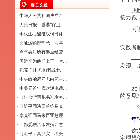
相关文章
决胜全
接力跑
中华人民共和国成立7...
·
人民日报：香港“保卫...
·
习近平
李秋生心酸维权何时休...
·
——“
交通运输部部长：两年...
·
实践考
今年要对所有涉企经营...
·
——“
习近平为他们上了一堂...
·
发现、
托克托县 八旬老战士...
·
…
中央政治局同志向党中...
·
201
中美元首年底这通电话...
·
的意见
《告台湾同胞书》发表...
·
十年树
习近平同法国总统马克...
·
李克强同马来西亚总理...
·
年
四部委联合印发指导意...
·
这次讲
习近平：真抓实干埋头...
·
定理想