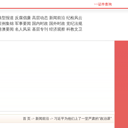
>>证件查询
典型报道
反腐倡廉
高层动态
新闻前沿
纪检风云
案例集锦
军事要闻
国内时政
国外时政
党纪法规
港澳要闻
名人风采
基层专刊
经济观察
科教文卫
首 页
->
新闻前沿
-> 习近平为他们上了一堂严肃的“政治课”