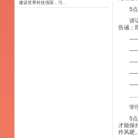
建设世界科技强国，习...
·
5点希
讲话中
告诫；
——强
——信
——离
——要
——干
…
学理论
5点希
才能保
作风硬