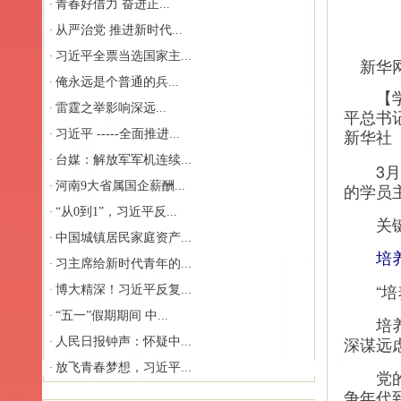
青春好借力 奋进正...
·
从严治党 推进新时代...
·
习近平全票当选国家主...
·
新华网
俺永远是个普通的兵...
·
【
雷霆之举影响深远...
·
平总书
习近平 -----全面推进...
·
新华社
台媒：解放军军机连续...
·
3月1
河南9大省属国企薪酬...
的学员
·
“从0到1”，习近平反...
·
关键之
中国城镇居民家庭资产...
·
培
习主席给新时代青年的...
·
“培养
博大精深！习近平反复...
·
“五一”假期期间 中...
·
培养选
深谋远
人民日报钟声：怀疑中...
·
放飞青春梦想，习近平...
·
党的干
争年代