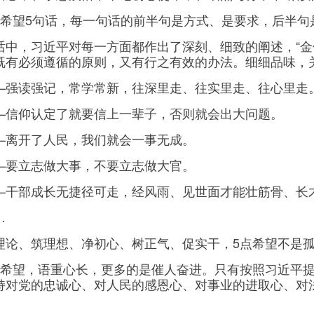
望5句话，每一句话的前半句是方式、是要求，后半句
，习近平对每一方面都作出了深刻、细致的阐述，“金句
既有必须遵循的原则，又有行之有效的办法。细细品味，
读强记，常学常新，往深里走、往实里走、往心里走
仰认定了就要信上一辈子，否则就会出大问题。
开了人民，我们就会一事无成。
立志做大事，不要立志做大官。
部成长无捷径可走，经风雨、见世面才能壮筋骨、长
…
、筑理想、净初心、树正气、促实干，5点希望不是孤
望，语重心长，更多的是催人奋进。只有按照习近平提
持对党的忠诚心、对人民的感恩心、对事业的进取心、对
。