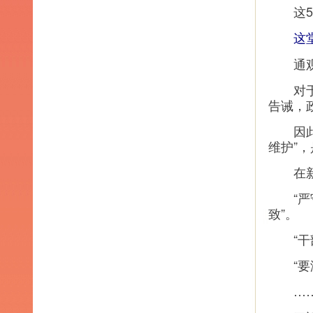
这5点
这
通观整
对于党
告诫，
因此，
维护”
在新华
“严守
致”。
“干部
“要涵
…